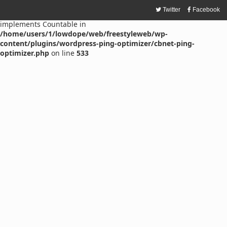
Twitter
Facebook
Warning
: count(): Parameter must be an array or an object that
implements Countable in
/home/users/1/lowdope/web/freestyleweb/wp-
content/plugins/wordpress-ping-optimizer/cbnet-ping-
optimizer.php
on line
533